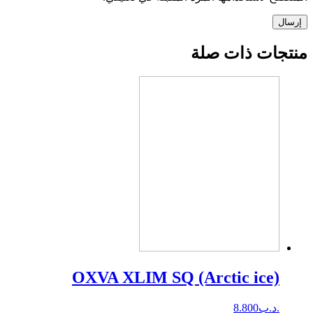
إرسال
منتجات ذات صلة
OXVA XLIM SQ (Arctic ice)
.د.ب
8.800