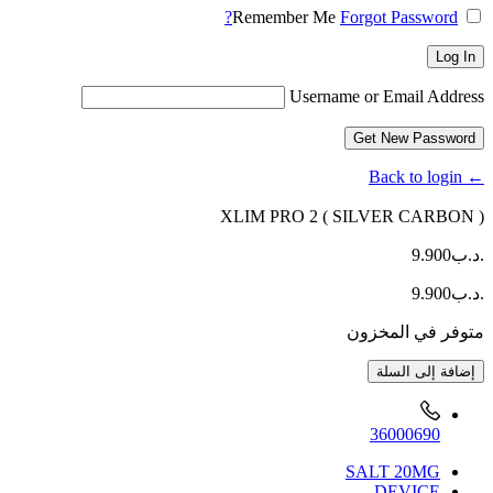
Remember Me
Forgot Password?
Log In
Username or Email Address
Get New Password
← Back to login
XLIM PRO 2 ( SILVER CARBON )
.د.ب
9.900
.د.ب
9.900
متوفر في المخزون
كمية
إضافة إلى السلة
XLIM
PRO
2
36000690
(
SILVER
SALT 20MG
CARBON
DEVICE