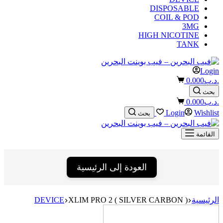
)
DISPOSABLE
COIL & POD
3MG
HIGH NICOTINE
TANK
Login
Shopping
.د.ب
0.000
cart
بحث
Shopping
.د.ب
0.000
cart
Login
Wishlist
بحث
القائمة
العودة إلى الرئيسية
الرئيسية
XLIM PRO 2 ( SILVER CARBON )
DEVICE