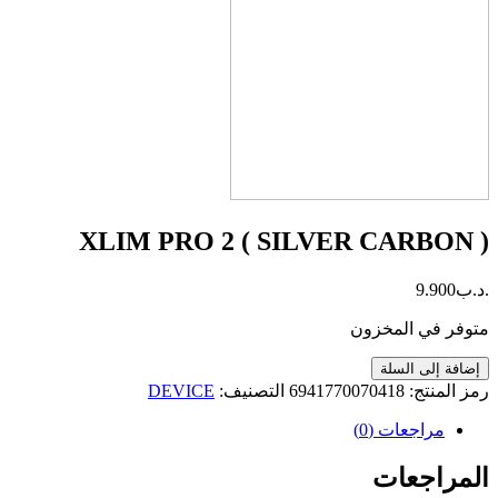
XLIM PRO 2 ( SILVER CARBON )
.د.ب
9.900
متوفر في المخزون
كمية
إضافة إلى السلة
XLIM
رمز المنتج:
6941770070418
التصنيف:
DEVICE
PRO
2
مراجعات (0)
(
SILVER
المراجعات
CARBON