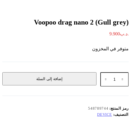
Voopoo drag nano 2 (Gull grey)
.د.ب
9.900
متوفر في المخزون
كمية
إضافة إلى السلة
Voopoo
drag
nano
2
(Gull
grey)
رمز المنتج:
548789744
التصنيف:
DEVICE