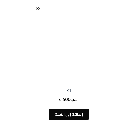
k1
.د.ب
4.400
إضافة إلى السلة