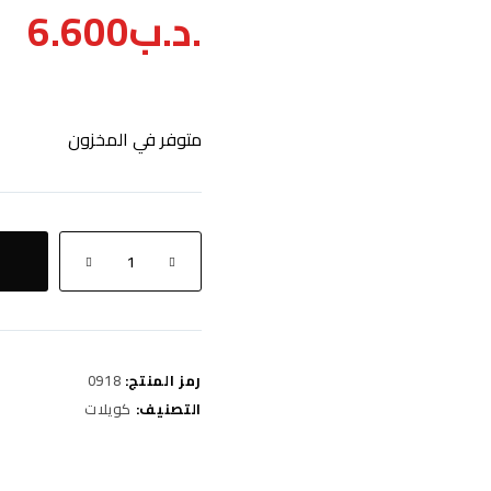
.د.ب
6.600
متوفر في المخزون
كمية
Vgod
Black
3Mg
رمز المنتج:
0918
التصنيف:
كويلات