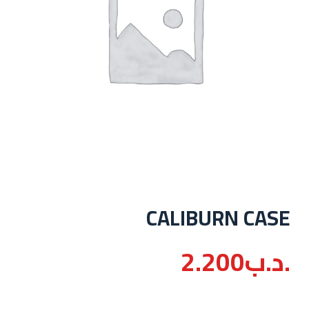
CALIBURN CASE
.د.ب
2.200