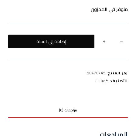
متوفر في المخزون
كمية
إضافة إلى السلة
CALIBURN
CASE
رمز المنتج:
58478745
التصنيف:
كويلات
مراجعات (0)
المراجعات