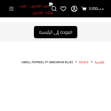
ا
.د.ب
0.000
Shopping
ل
cart
ت
ج
ا
العودة إلى الرئيسية
و
ز
إ
ل
الرئيسية
DEVICE
UWELL POPREEL P1 (MACARON BLUE)
ى
ا
ل
م
ح
ت
و
ى