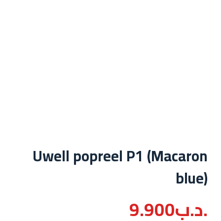
Uwell popreel P1 (Macaron
blue)
.د.ب
9.900