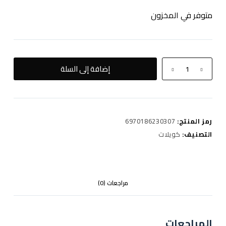
متوفر في المخزون
كمية
إضافة إلى السلة
ULTRASONIC
CLEANER
رمز المنتج:
6970186230307
التصنيف:
كويلات
مراجعات (0)
المراجعات