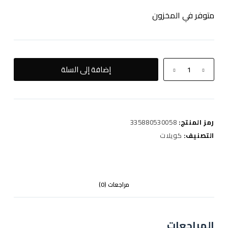
متوفر في المخزون
كمية
إضافة إلى السلة
sm
grape
xtrem
ice
رمز المنتج:
335880530058
30mg
التصنيف:
كويلات
مراجعات (0)
المراجعات