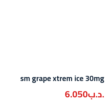
sm grape xtrem ice 30mg
.د.ب
6.050