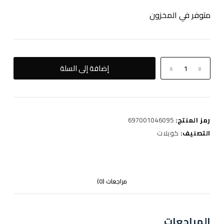
متوفر في المخزون
كمية
إضافة إلى السلة
mission
cartridge
pod
4pce
رمز المنتج:
697001046095
التصنيف:
كويلات
مراجعات (0)
المراجعات