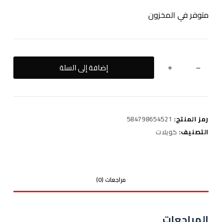
متوفر في المخزون
كمية
إضافة إلى السلة
K2
CHARGER
رمز المنتج:
584798654521
التصنيف:
كويلات
مراجعات (0)
المراجعات