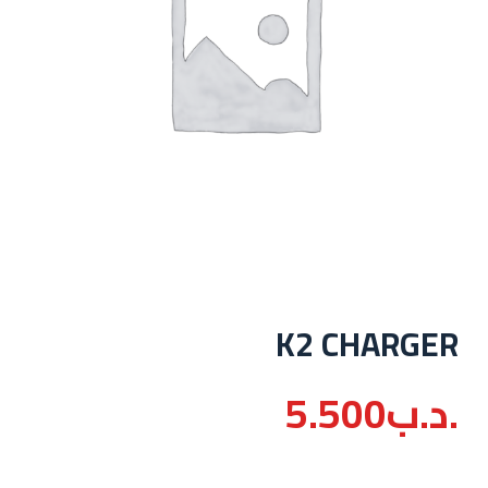
K2 CHARGER
.د.ب
5.500