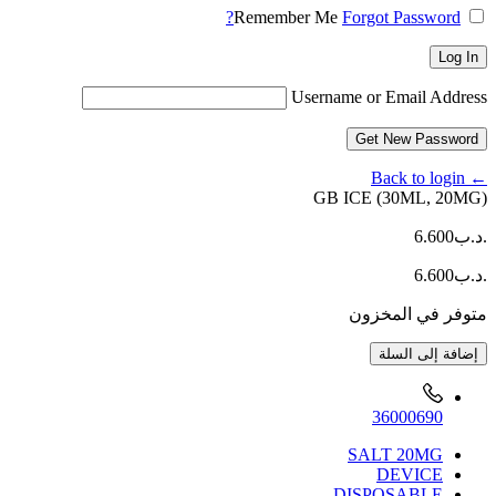
Remember Me
Forgot Password?
Log In
Username or Email Address
Get New Password
← Back to login
GB ICE (30ML, 20MG)
.د.ب
6.600
.د.ب
6.600
متوفر في المخزون
كمية
إضافة إلى السلة
GB
ICE
(30ML,
36000690
20MG)
SALT 20MG
DEVICE
DISPOSABLE