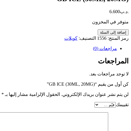
.د.ب
6.600
متوفر في المخزون
كمية
إضافة إلى السلة
GB
رمز المنتج:
1556
التصنيف:
كويلات
ICE
(30ML,
مراجعات (0)
20MG)
المراجعات
لا توجد مراجعات بعد.
كن أول من يقيم “GB ICE (30ML, 20MG)”
لن يتم نشر عنوان بريدك الإلكتروني.
الحقول الإلزامية مشار إليها بـ
*
تقييمك