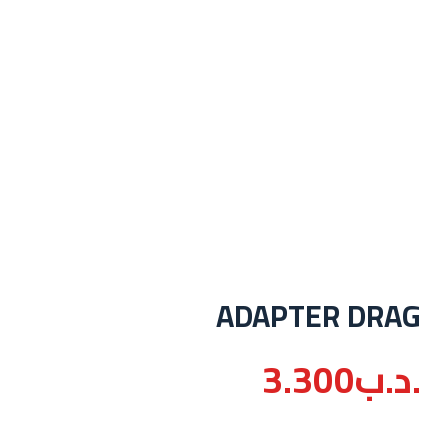
ADAPTER DRAG
.د.ب
3.300