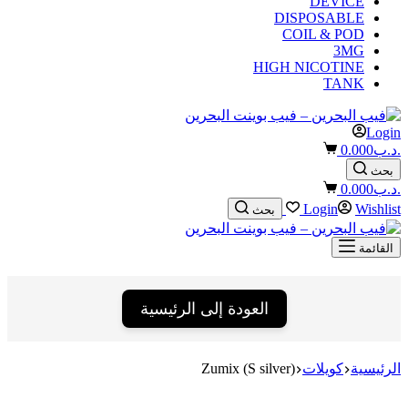
DEVICE
DISPOSABLE
COIL & POD
3MG
HIGH NICOTINE
TANK
Login
Shopping
.د.ب
0.000
cart
بحث
Shopping
.د.ب
0.000
cart
Login
Wishlist
بحث
القائمة
العودة إلى الرئيسية
الرئيسية
كويلات
Zumix (S silver)