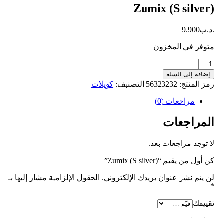
Zumix (S silver)
.د.ب
9.900
متوفر في المخزون
كمية
Zumix
إضافة إلى السلة
(S
رمز المنتج:
56323232
التصنيف:
كويلات
silver)
مراجعات (0)
المراجعات
لا توجد مراجعات بعد.
كن أول من يقيم “Zumix (S silver)”
لن يتم نشر عنوان بريدك الإلكتروني.
الحقول الإلزامية مشار إليها بـ
*
تقييمك