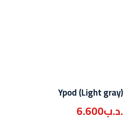
Ypod (Light gray)
.د.ب
6.600