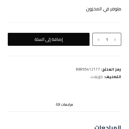
متوفر في المخزون
كمية
إضافة إلى السلة
Ypod
(Light
gray)
رمز المنتج:
88895412177
التصنيف:
كويلات
مراجعات (0)
المراجعات