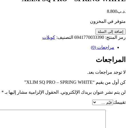
.د.ب
8.800
متوفر في المخزون
كمية
إضافة إلى السلة
XLIM
رمز المنتج:
6941770033390
التصنيف:
كويلات
SQ
PRO
مراجعات (0)
-
SPRING
المراجعات
WHITE
لا توجد مراجعات بعد.
كن أول من يقيم “XLIM SQ PRO – SPRING WHITE”
لن يتم نشر عنوان بريدك الإلكتروني.
الحقول الإلزامية مشار إليها بـ
*
تقييمك