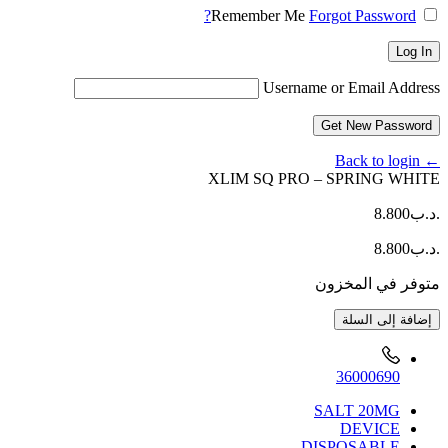
Remember Me
Forgot Password?
Log In
Username or Email Address
Get New Password
← Back to login
XLIM SQ PRO – SPRING WHITE
.د.ب
8.800
.د.ب
8.800
متوفر في المخزون
كمية
إضافة إلى السلة
XLIM
SQ
PRO
36000690
-
SPRING
SALT 20MG
WHITE
DEVICE
DISPOSABLE