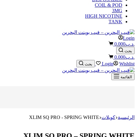
COIL & POD
3MG
HIGH NICOTINE
TANK
Login
Shopping
.د.ب
0.000
cart
بحث
Shopping
.د.ب
0.000
cart
Login
Wishlist
بحث
القائمة
الرئيسية
كويلات
XLIM SQ PRO - SPRING WHITE
XLIM SQ PRO – SPRING WHITE