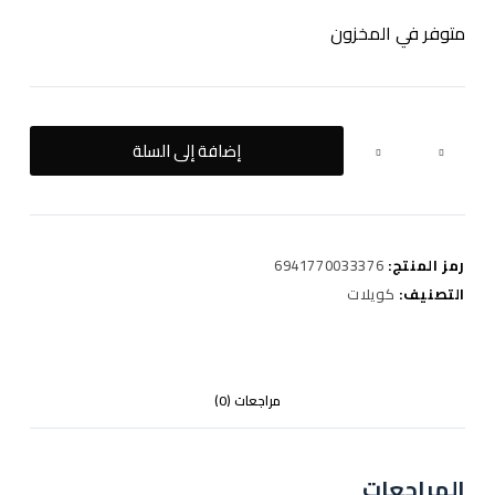
متوفر في المخزون
كمية
إضافة إلى السلة
XLIM
SQ
PRO
-
رمز المنتج:
6941770033376
GENTLE
BLUE
التصنيف:
كويلات
مراجعات (0)
المراجعات