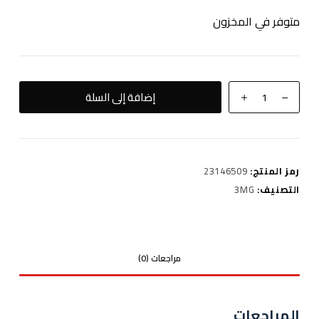
متوفر في المخزون
كمية
إضافة إلى السلة
Voug
3Mg
رمز المنتج:
23146509
التصنيف:
3MG
مراجعات (0)
المراجعات