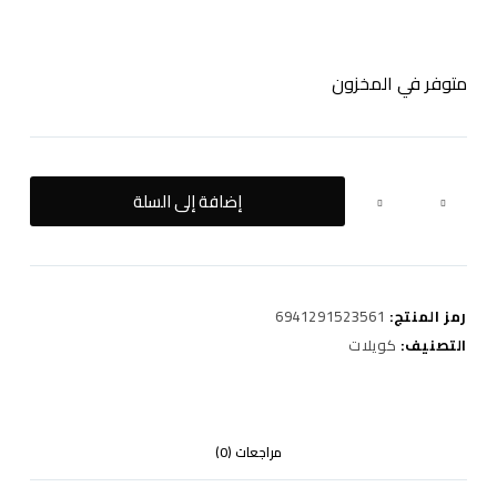
متوفر في المخزون
كمية
إضافة إلى السلة
Voopoo
drag
nano
2
رمز المنتج:
6941291523561
(Carbon
fiber)
التصنيف:
كويلات
مراجعات (0)