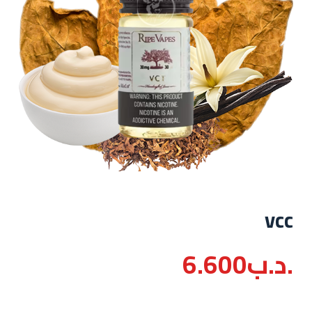
vcc
.د.ب
6.600