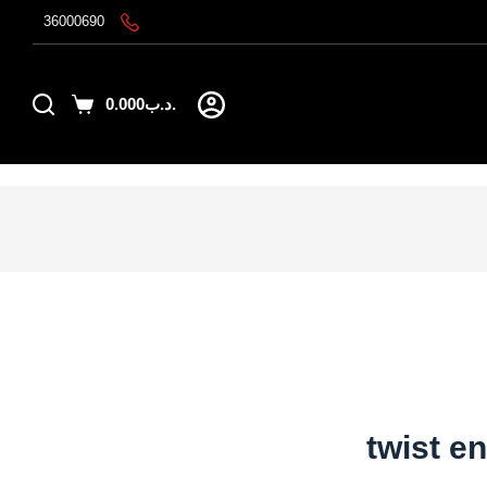
36000690
ا
ل
ت
.د.ب
0.000
ج
Shopping
ا
cart
و
ز
إ
ل
ى
ا
ل
م
ح
ت
twist e
و
ى