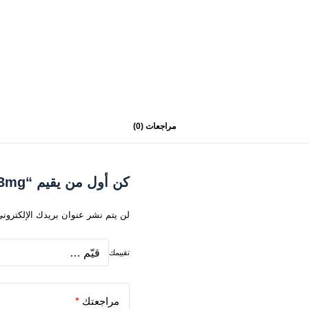
مراجعات (0)
كن أول من يقيم “twist energy ice 3mg”
لن يتم نشر عنوان بريدك الإلكتروني
تقييمك
مراجعتك
*