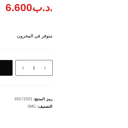
.د.ب
6.600
متوفر في المخزون
كمية
twist
energy
ice
3mg
رمز المنتج:
95572303
التصنيف:
3MG