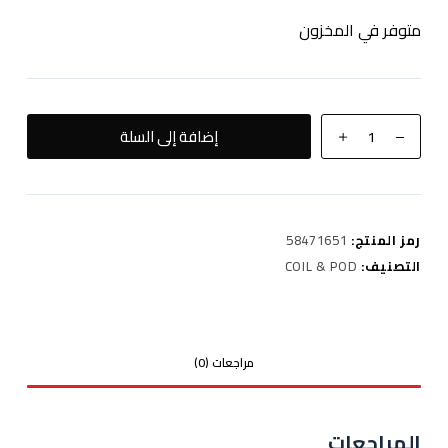
متوفر في المخزون
كمية
إضافة إلى السلة
TRIPOD
pod
1.2
رمز المنتج:
58471651
التصنيف:
COIL & POD
مراجعات (0)
المراجعات