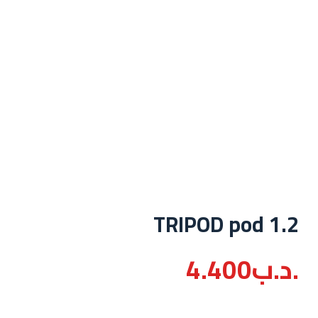
TRIPOD pod 1.2
.د.ب
4.400