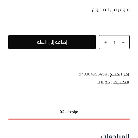
متوفر في المخزون
كمية
إضافة إلى السلة
SUN
HILL
SILVER
رمز المنتج:
978964555458
التصنيف:
كويلات
مراجعات (0)
المراجعات