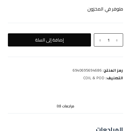
متوفر في المخزون
كمية
إضافة إلى السلة
SMOK
LP1
MESH
COIL
رمز المنتج:
6940695694686
.0.9
التصنيف:
COIL & POD
مراجعات (0)
المراجعات