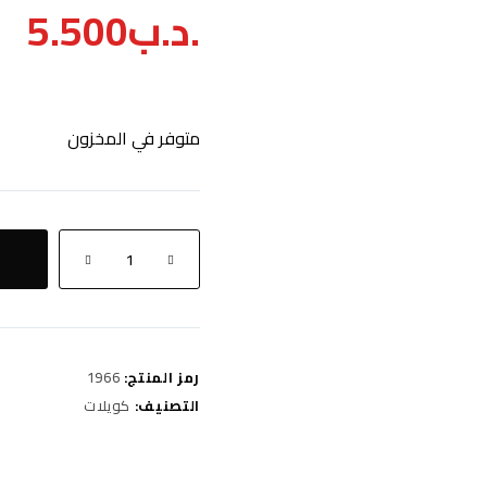
.د.ب
5.500
متوفر في المخزون
كمية
sm
grape
xtrem
ice
50mg
رمز المنتج:
1966
التصنيف:
كويلات