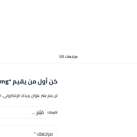
مراجعات (0)
كن أول من يقيم “sm grape xtrem ice 50mg”
لن يتم نشر عنوان بريدك الإلكتروني.
ا
تقييمك
مراجعتك
*