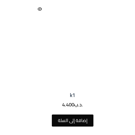
k1
.د.ب
4.400
إضافة إلى السلة