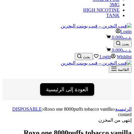
3MG
HIGH NICOTINE
TANK
Login
Shopping
.د.ب
0.000
cart
بحث
Shopping
.د.ب
0.000
cart
Login
Wishlist
بحث
القائمة
العودة إلى الرئيسية
الرئيسية
Roxo one 8000puffs tobacco vanilla
DISPOSABLE
custard
إنتهى من المخزن
Roxo one 8000puffs tobacco vanilla