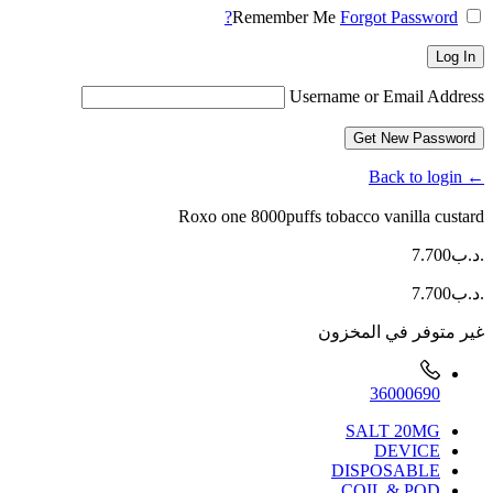
Remember Me
Forgot Password?
Log In
Username or Email Address
Get New Password
← Back to login
Roxo one 8000puffs tobacco vanilla custard
.د.ب
7.700
.د.ب
7.700
غير متوفر في المخزون
36000690
SALT 20MG
DEVICE
DISPOSABLE
COIL & POD