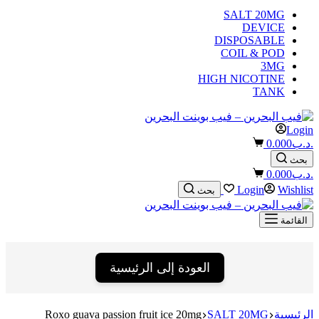
SALT 20MG
DEVICE
DISPOSABLE
COIL & POD
3MG
HIGH NICOTINE
TANK
Login
Shopping
.د.ب
0.000
cart
بحث
Shopping
.د.ب
0.000
cart
Login
Wishlist
بحث
القائمة
العودة إلى الرئيسية
الرئيسية
SALT 20MG