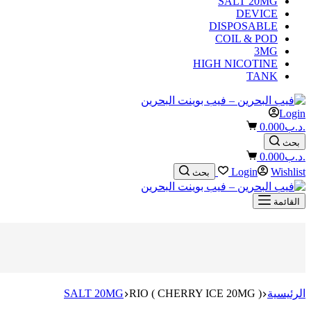
SALT 20MG
DEVICE
DISPOSABLE
COIL & POD
3MG
HIGH NICOTINE
TANK
Login
Shopping
.د.ب
0.000
cart
بحث
Shopping
.د.ب
0.000
cart
Login
Wishlist
بحث
القائمة
الرئيسية
RIO ( CHERRY ICE 20MG )
SALT 20MG