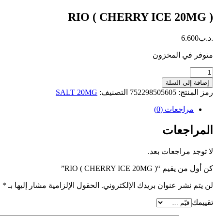
RIO ( CHERRY ICE 20MG )
.د.ب
6.600
متوفر في المخزون
كمية
RIO
إضافة إلى السلة
(
رمز المنتج:
752298505605
التصنيف:
SALT 20MG
CHERRY
ICE
مراجعات (0)
20MG
)
المراجعات
لا توجد مراجعات بعد.
كن أول من يقيم “RIO ( CHERRY ICE 20MG )”
لن يتم نشر عنوان بريدك الإلكتروني.
الحقول الإلزامية مشار إليها بـ
*
تقييمك