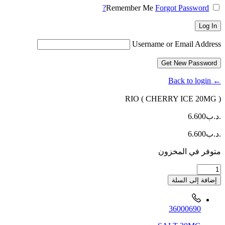
Remember Me
Forgot Password?
Log In
Username or Email Address
Get New Password
← Back to login
RIO ( CHERRY ICE 20MG )
.د.ب
6.600
.د.ب
6.600
متوفر في المخزون
كمية
RIO
إضافة إلى السلة
(
CHERRY
ICE
36000690
20MG
)