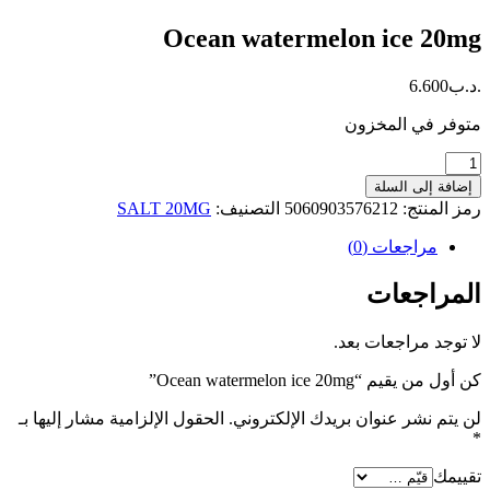
Ocean watermelon ice 20mg
.د.ب
6.600
متوفر في المخزون
كمية
Ocean
إضافة إلى السلة
watermelon
رمز المنتج:
5060903576212
التصنيف:
SALT 20MG
ice
20mg
مراجعات (0)
المراجعات
لا توجد مراجعات بعد.
كن أول من يقيم “Ocean watermelon ice 20mg”
لن يتم نشر عنوان بريدك الإلكتروني.
الحقول الإلزامية مشار إليها بـ
*
تقييمك