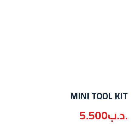
MINI TOOL KIT
.د.ب
5.500