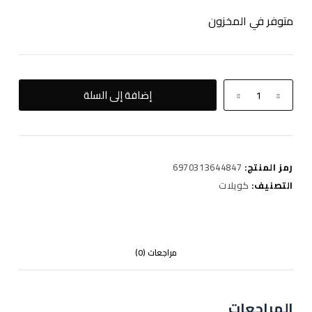
متوفر في المخزون
كمية
إضافة إلى السلة
MINI
TOOL
KIT
رمز المنتج:
6970313644847
التصنيف:
كويلات
مراجعات (0)
المراجعات