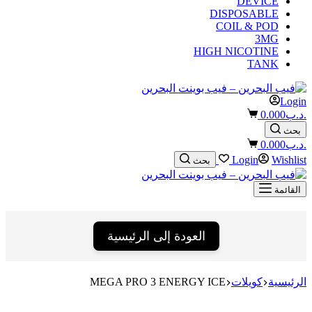
DEVICE
DISPOSABLE
COIL & POD
3MG
HIGH NICOTINE
TANK
Login
Shopping
.د.ب
0.000
cart
بحث
Shopping
.د.ب
0.000
cart
Login
Wishlist
بحث
القائمة
العودة إلى الرئيسية
الرئيسية
كويلات
MEGA PRO 3 ENERGY ICE