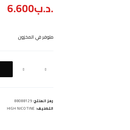
.د.ب
6.600
متوفر في المخزون
كمية
Mega
mango
ice
12mg
50ml
رمز المنتج:
88088129
التصنيف:
HIGH NICOTINE