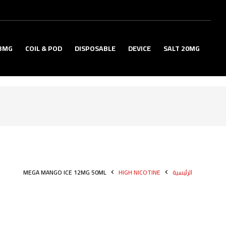
3MG
COIL & POD
DISPOSABLE
DEVICE
SALT 20MG
الرئيسية
HIGH NICOTINE
MEGA MANGO ICE 12MG 50ML