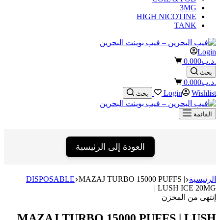
3MG
HIGH NICOTINE
TANK
Login
Shopping
.د.ب
0.000
cart
بحث
Shopping
.د.ب
0.000
cart
Login
Wishlist
بحث
القائمة
العودة إلى الرئيسية
الرئيسية
MAZAJ TURBO 15000 PUFFS |
DISPOSABLE
LUSH ICE 20MG |
إنتهى من المخزن
MAZAJ TURBO 15000 PUFFS | LUSH