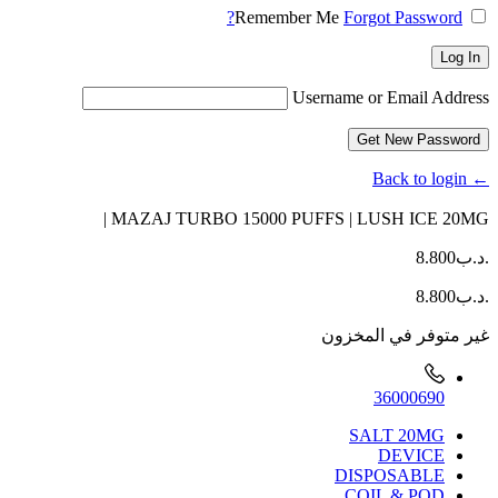
Remember Me
Forgot Password?
Log In
Username or Email Address
Get New Password
← Back to login
MAZAJ TURBO 15000 PUFFS | LUSH ICE 20MG |
.د.ب
8.800
.د.ب
8.800
غير متوفر في المخزون
36000690
SALT 20MG
DEVICE
DISPOSABLE
COIL & POD