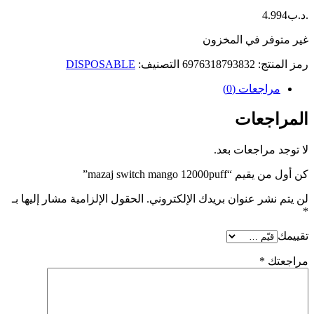
.د.ب
4.994
غير متوفر في المخزون
رمز المنتج:
6976318793832
التصنيف:
DISPOSABLE
مراجعات (0)
المراجعات
لا توجد مراجعات بعد.
كن أول من يقيم “mazaj switch mango 12000puff”
لن يتم نشر عنوان بريدك الإلكتروني.
الحقول الإلزامية مشار إليها بـ
*
تقييمك
مراجعتك
*