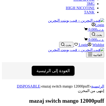
3MG
HIGH NICOTINE
TANK
Login
Shopping
.د.ب
0.000
cart
بحث
Shopping
.د.ب
0.000
cart
Login
Wishlist
بحث
القائمة
العودة إلى الرئيسية
الرئيسية
mazaj switch mango 12000puff
DISPOSABLE
إنتهى من المخزن
mazaj switch mango 12000puff