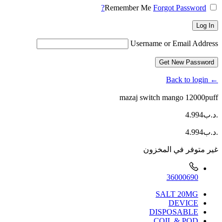
Remember Me
Forgot Password?
Log In
Username or Email Address
Get New Password
← Back to login
mazaj switch mango 12000puff
.د.ب
4.994
.د.ب
4.994
غير متوفر في المخزون
36000690
SALT 20MG
DEVICE
DISPOSABLE
COIL & POD