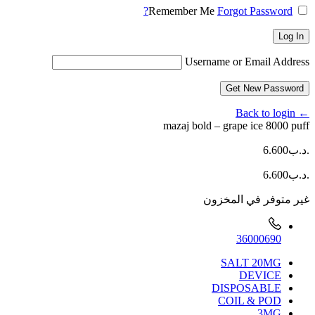
Remember Me
Forgot Password?
Log In
Username or Email Address
Get New Password
← Back to login
mazaj bold – grape ice 8000 puff
.د.ب
6.600
.د.ب
6.600
غير متوفر في المخزون
36000690
SALT 20MG
DEVICE
DISPOSABLE
COIL & POD
3MG