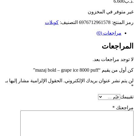
.د.ب
6.600
غير متوفر في المخزون
رمز المنتج:
6976712961578
التصنيف:
كويلات
مراجعات (0)
المراجعات
لا توجد مراجعات بعد.
كن أول من يقيم “mazaj bold – grape ice 8000 puff”
لن يتم نشر عنوان بريدك الإلكتروني.
الحقول الإلزامية مشار إليها بـ
*
تقييمك
مراجعتك
*