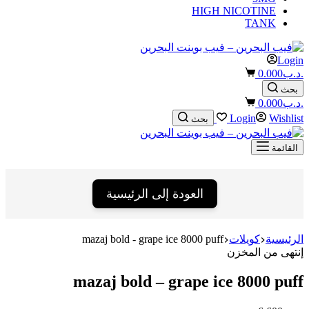
HIGH NICOTINE
TANK
Login
Shopping
.د.ب
0.000
cart
بحث
Shopping
.د.ب
0.000
cart
Login
Wishlist
بحث
القائمة
العودة إلى الرئيسية
الرئيسية
كويلات
mazaj bold - grape ice 8000 puff
إنتهى من المخزن
mazaj bold – grape ice 8000 puff