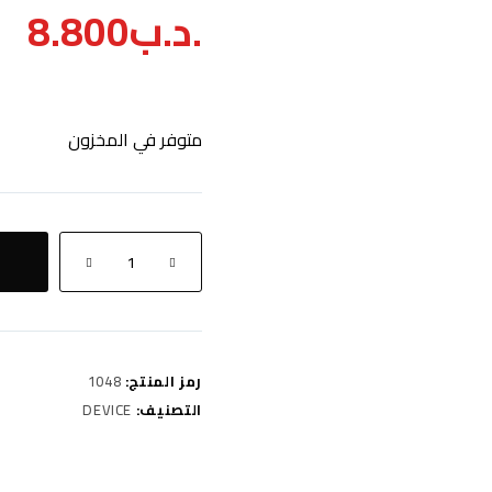
.د.ب
8.800
متوفر في المخزون
كمية
Geekvape
one
(Gunmetal)
رمز المنتج:
1048
التصنيف:
DEVICE