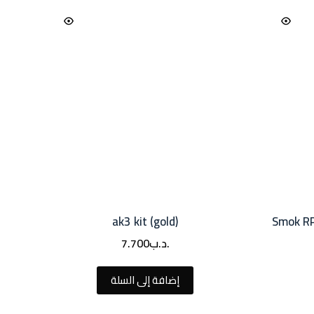
ak3 kit (gold)
Smok RP
.د.ب
7.700
إضافة إلى السلة