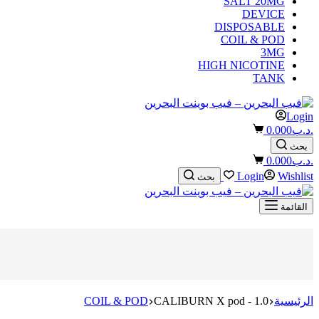
SALT 20MG
DEVICE
DISPOSABLE
COIL & POD
3MG
HIGH NICOTINE
TANK
Login
Shopping
.د.ب
0.000
cart
بحث
Shopping
.د.ب
0.000
cart
Login
Wishlist
بحث
القائمة
الرئيسية
CALIBURN X pod - 1.0
COIL & POD