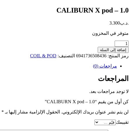
CALIBURN X pod – 1.0
.د.ب
3.300
متوفر في المخزون
كمية
CALIBURN
إضافة إلى السلة
X
رمز المنتج:
6941736508436
التصنيف:
COIL & POD
pod
-
مراجعات (0)
1.0
المراجعات
لا توجد مراجعات بعد.
كن أول من يقيم “CALIBURN X pod – 1.0”
لن يتم نشر عنوان بريدك الإلكتروني.
الحقول الإلزامية مشار إليها بـ
*
تقييمك