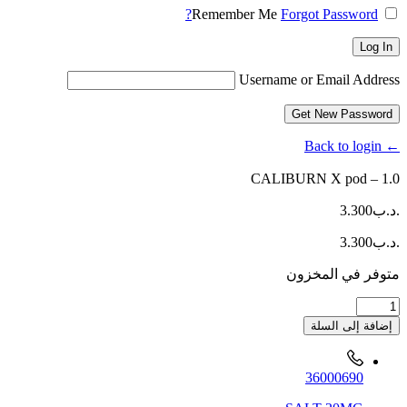
Remember Me
Forgot Password?
Log In
Username or Email Address
Get New Password
← Back to login
CALIBURN X pod – 1.0
.د.ب
3.300
.د.ب
3.300
متوفر في المخزون
كمية
CALIBURN
إضافة إلى السلة
X
pod
-
36000690
1.0