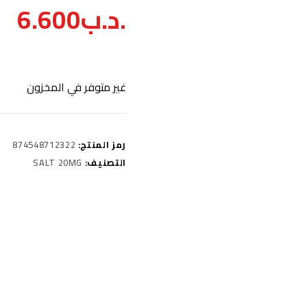
.د.ب
6.600
غير متوفر في المخزون
رمز المنتج:
874548712322
التصنيف:
SALT 20MG