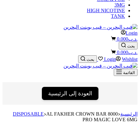
3MG
HIGH NICOTINE
TANK
Login
Shopping
.د.ب
0.000
cart
بحث
Shopping
.د.ب
0.000
cart
Login
Wishlist
بحث
القائمة
العودة إلى الرئيسية
الرئيسية
AL FAKHER CROWN BAR 8000
DISPOSABLE
PRO MAGIC LOVE 6MG
إنتهى من المخزن