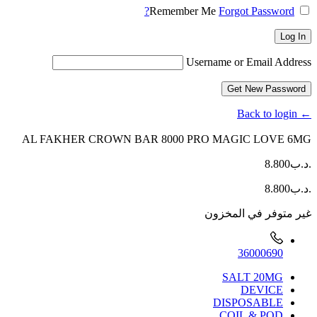
Remember Me
Forgot Password?
Log In
Username or Email Address
Get New Password
← Back to login
AL FAKHER CROWN BAR 8000 PRO MAGIC LOVE 6MG
.د.ب
8.800
.د.ب
8.800
غير متوفر في المخزون
36000690
SALT 20MG
DEVICE
DISPOSABLE
COIL & POD