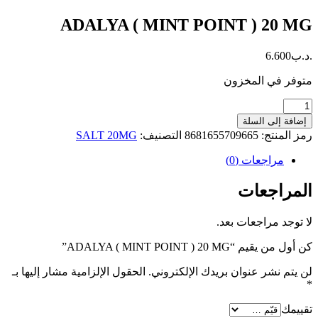
ADALYA ( MINT POINT ) 20 MG
.د.ب
6.600
متوفر في المخزون
كمية
ADALYA
إضافة إلى السلة
(
رمز المنتج:
8681655709665
التصنيف:
SALT 20MG
MINT
POINT
مراجعات (0)
)
20
المراجعات
MG
لا توجد مراجعات بعد.
كن أول من يقيم “ADALYA ( MINT POINT ) 20 MG”
لن يتم نشر عنوان بريدك الإلكتروني.
الحقول الإلزامية مشار إليها بـ
*
تقييمك