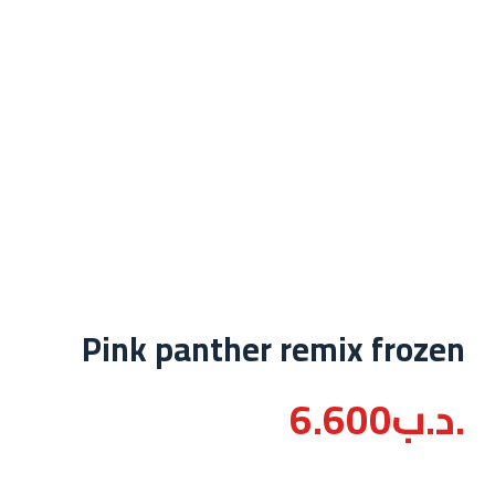
Pink panther remix frozen
.د.ب
6.600