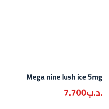
Mega nine lush ice 5mg
.د.ب
7.700