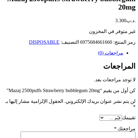
20mg
.د.ب
3.300
غير متوفر في المخزون
رمز المنتج:
6975684661660
التصنيف:
DISPOSABLE
مراجعات (0)
المراجعات
لا توجد مراجعات بعد.
كن أول من يقيم “Mazaj 2500puffs Strawberry bubblegum 20mg”
لن يتم نشر عنوان بريدك الإلكتروني.
الحقول الإلزامية مشار إليها بـ
*
تقييمك
مراجعتك
*