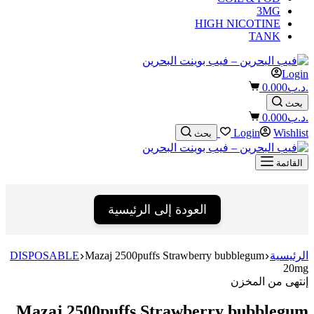
3MG
HIGH NICOTINE
TANK
Login
Shopping
.د.ب
0.000
cart
بحث
Shopping
.د.ب
0.000
cart
Login
Wishlist
بحث
القائمة
العودة إلى الرئيسية
الرئيسية
Mazaj 2500puffs Strawberry bubblegum
DISPOSABLE
20mg
إنتهى من المخزن
Mazaj 2500puffs Strawberry bubblegum