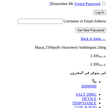
Remember Me
Forgot Password?
Log In
Username or Email Address
Get New Password
← Back to login
Mazaj 2500puffs Strawberry bubblegum 20mg
.د.ب
3.300
.د.ب
3.300
غير متوفر في المخزون
36000690
SALT 20MG
DEVICE
DISPOSABLE
COIL & POD