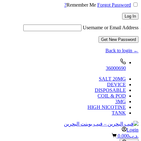
Remember Me
Forgot Password?
Log In
Username or Email Address
Get New Password
← Back to login
36000690
SALT 20MG
DEVICE
DISPOSABLE
COIL & POD
3MG
HIGH NICOTINE
TANK
Login
Shopping
.د.ب
0.000
cart