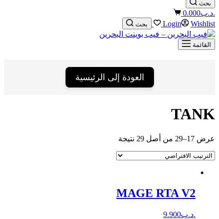
بحث
Shopping
.د.ب
0.000
cart
Login
Wishlist
بحث
القائمة
العودة إلى الرئيسية
TANK
عرض 17–29 من أصل 29 نتيجة
MAGE RTA V2
.د.ب
9.900